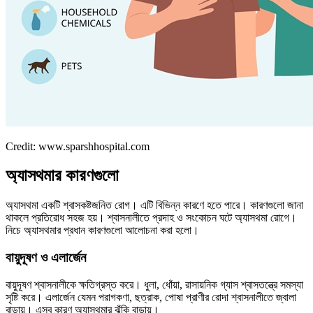
Credit: www.sparshhospital.com
অ্যাসথমার কারণগুলো
অ্যাসথমা একটি শ্বাসকষ্টজনিত রোগ। এটি বিভিন্ন কারণে হতে পারে। কারণগুলো জানা
থাকলে প্রতিরোধ সহজ হয়। শ্বাসনালীতে প্রদাহ ও সংকোচন ঘটে অ্যাসথমা রোগে।
নিচে অ্যাসথমার প্রধান কারণগুলো আলোচনা করা হলো।
বায়ুদূষণ ও এলার্জেন
বায়ুদূষণ শ্বাসনালীকে ক্ষতিগ্রস্ত করে। ধুলা, ধোঁয়া, রাসায়নিক গ্যাস শ্বাসতন্ত্রে সমস্যা
সৃষ্টি করে। এলার্জেন যেমন পরাগকণা, ছত্রাক, পোষা প্রাণীর রোদা শ্বাসনালীতে জ্বালা
বাড়ায়। এসব কারণ অ্যাসথমার ঝুঁকি বাড়ায়।