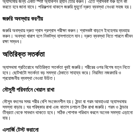
অ্যাস্টমার জন্য একটি স্পষ্ট অ্যাকশন প্ল্যান তৈরি করুন। এতে শ্বাসকষ্ট শুরু হলে কী
করতে হবে জানা যাবে। পরিকল্পনা থাকলে জরুরি মুহূর্তে দ্রুত ব্যবস্থা নেওয়া সহজ হয়।
জরুরি অবস্থায় করণীয়
জরুরি অবস্থায় দ্রুত শ্বাস প্রশ্বাস পরীক্ষা করুন। শ্বাসকষ্ট বাড়লে ইনহেলার ব্যবহার
করুন। অবস্থা খারাপ হলে নিকটস্থ হাসপাতালে যান। দ্রুত ব্যবস্থা নিতে পারলে জীবন
রক্ষা সম্ভব।
অতিরিক্ত সতর্কতা
অ্যাসথমা প্রতিরোধে অতিরিক্ত সতর্কতা খুবই জরুরি। শরীরের ওপর বিশেষ যত্ন নিতে
হবে। ছোটখাটো সতর্কতা বড় সমস্যা ঠেকাতে সাহায্য করে। নিয়মিত নজরদারি ও
প্রয়োজনীয় ব্যবস্থা নেওয়া উচিত।
মৌসুমী পরিবর্তনে খেয়াল রাখা
মৌসুম বদলের সময় শরীর বেশি সংবেদনশীল হয়। ঠান্ডা বা গরম আবহাওয়া অ্যাসথমার
সমস্যা বাড়ায়। ঘর পরিষ্কার রাখা এবং বাতাস চলাচল ঠিক রাখা জরুরি। গরম ও ঠান্ডার
তীব্রতা থেকে সাবধান থাকতে হবে। সঠিক পোশাক পরিধান করলে অনেক সমস্যা এড়ানো
যায়।
এলার্জি টেস্ট করানো